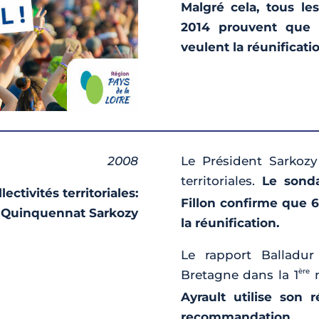
Malgré cela, tous le
2014 prouvent que l
veulent la réunificatio
2008
Le Président Sarkozy 
territoriales.
Le sond
ctivités territoriales:
Fillon confirme que 
Quinquennat Sarkozy
la réunification.
Le rapport Balladur
ère
Bretagne dans la 1
m
Ayrault utilise son 
recommandation.