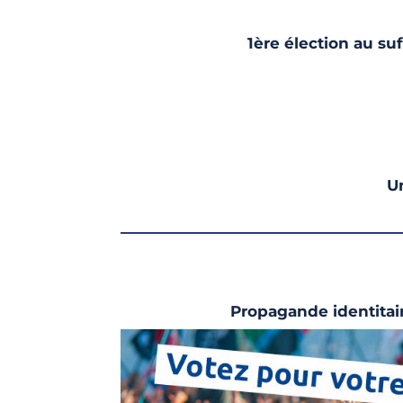
1ère élection au suf
U
Propagande identitair