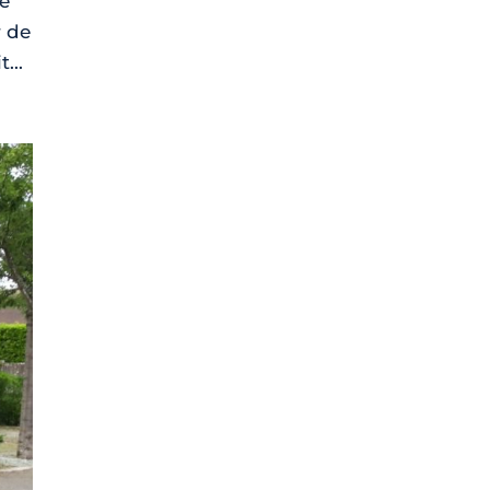
de
r de
...